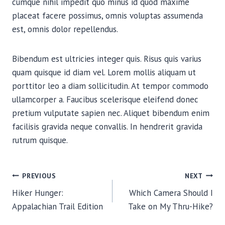
cumque nihil impedit quo minus id quod maxime
placeat facere possimus, omnis voluptas assumenda
est, omnis dolor repellendus.
Bibendum est ultricies integer quis. Risus quis varius
quam quisque id diam vel. Lorem mollis aliquam ut
porttitor leo a diam sollicitudin. At tempor commodo
ullamcorper a. Faucibus scelerisque eleifend donec
pretium vulputate sapien nec. Aliquet bibendum enim
facilisis gravida neque convallis. In hendrerit gravida
rutrum quisque.
NAVIGACIJA
PREVIOUS
NEXT
Hiker Hunger:
Which Camera Should I
ČLANAKA
Appalachian Trail Edition
Take on My Thru-Hike?