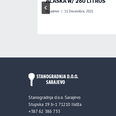
ALASKA W/ 260 LITROS
By
admin
11 Decembra, 2021
Stanogradnja d.o.o. Sarajevo
Stupska 19 b-1 71210 Ilidža
+387 62 386 733