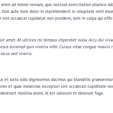
 enim ad minim veniam, quis nostrud exercitation ullamco labor
uis aute irure dolor in reprehenderit in voluptate velit esse
r sint occaecat cupidatat non proident, sunt in culpa qui offi
sit amet. At ultrices mi tempus imperdiet nulla. Arcu dui viva
rsus euismod quis viverra nibh. Cursus vitae congue mauris 
lacus sed viverra.
s et iusto odio dignissimos ducimus qui blanditiis praesenti
ores et quas molestias excepturi sint occaecati cupiditate non
a deserunt mollitia animi, id est laborum et dolorum fuga.