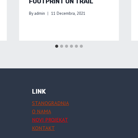
FOOTPRINT ON TRAIL
By
admin
11 Decembra, 2021
LINK
STANOGRADNJA
O NAMA
NOVI PROJEKAT
KONTAKT