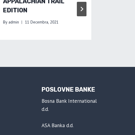
APPALACHIAN TRAIL
LOW B
EDITION
By
admin
By
admin
11 Decembra, 2021
POSLOVNE BANKE
Bosna Bank International
d.d.
ASA Banka d.d.