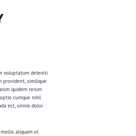
Y
um voluptatum deleniti
 provident, similique
 harum quidem rerum
 optio cumque nihil
da est, omnis dolor
 mollis aliquam ut