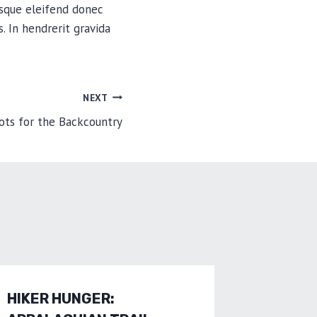
isque eleifend donec
. In hendrerit gravida
NEXT
ts for the Backcountry
HIKER HUNGER:
THE IM