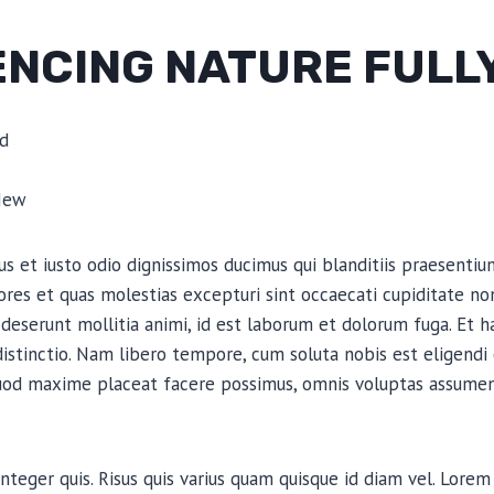
ENCING NATURE FULL
d
New
s et iusto odio dignissimos ducimus qui blanditiis praesenti
ores et quas molestias excepturi sint occaecati cupiditate non
ia deserunt mollitia animi, id est laborum et dolorum fuga. Et
 distinctio. Nam libero tempore, cum soluta nobis est eligendi
uod maxime placeat facere possimus, omnis voluptas assumen
nteger quis. Risus quis varius quam quisque id diam vel. Lorem